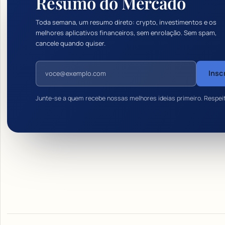
Resumo do Mercado
Toda semana, um resumo direto: crypto, investimentos e os
melhores aplicativos financeiros, sem enrolação. Sem spam,
cancele quando quiser.
Endereço de e-mail
Insc
Junte-se a quem recebe nossas melhores ideias primeiro. Respei