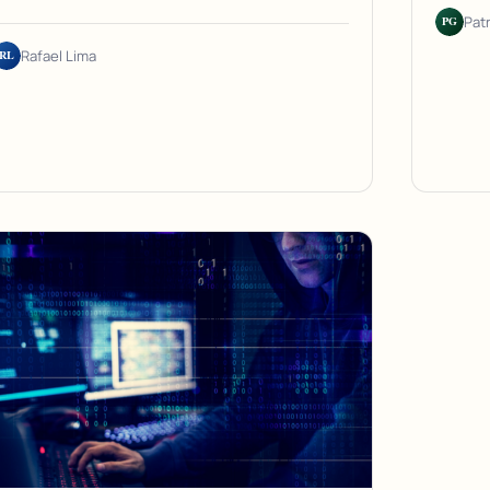
PG
Pat
RL
Rafael Lima