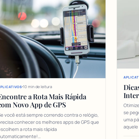
APLICAT
Dica
10 min de leitura
PLICATIVOS
Inte
Encontre a Rota Mais Rápida
com Novo App de GPS
Otimize
se peg
e você está sempre correndo contra o relógio,
uma pág
precisa conhecer os melhores apps de GPS que
aquele
scolhem a rota mais rápida
automaticamente!…