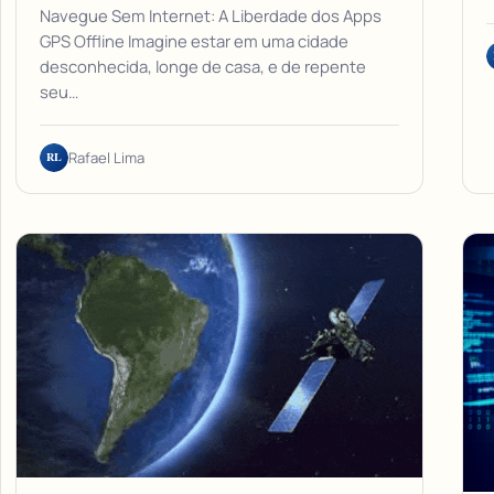
Navegue Sem Internet: A Liberdade dos Apps
GPS Offline Imagine estar em uma cidade
desconhecida, longe de casa, e de repente
seu…
RL
Rafael Lima