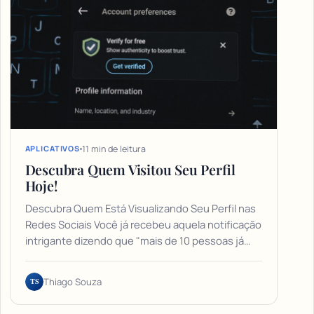
11 min de leitura
APLICATIVOS
Descubra Quem Visitou Seu Perfil
Hoje!
Descubra Quem Está Visualizando Seu Perfil nas
Redes Sociais Você já recebeu aquela notificação
intrigante dizendo que "mais de 10 pessoas já…
TS
Thiago Souza