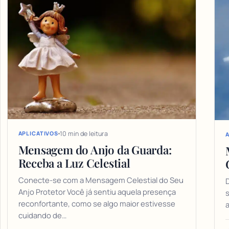
10 min de leitura
APLICATIVOS
A
Mensagem do Anjo da Guarda:
Receba a Luz Celestial
Conecte-se com a Mensagem Celestial do Seu
D
Anjo Protetor Você já sentiu aquela presença
s
reconfortante, como se algo maior estivesse
a
cuidando de…