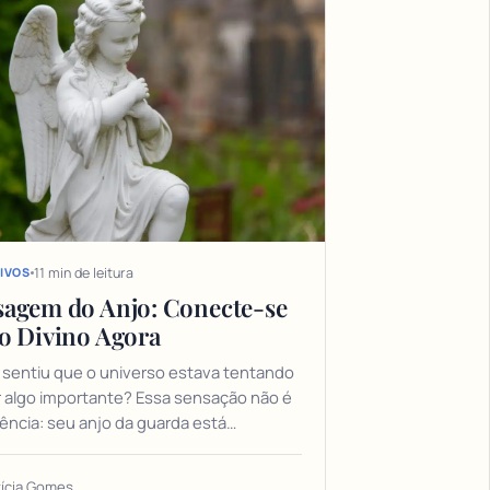
11 min de leitura
IVOS
agem do Anjo: Conecte-se
o Divino Agora
 sentiu que o universo estava tentando
r algo importante? Essa sensação não é
ência: seu anjo da guarda está…
rícia Gomes