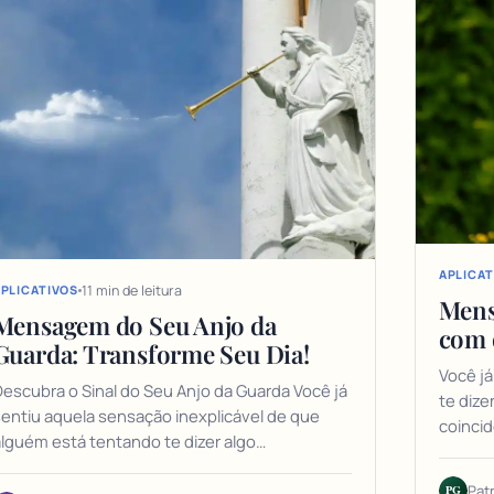
APLICAT
11 min de leitura
PLICATIVOS
Mens
Mensagem do Seu Anjo da
com 
Guarda: Transforme Seu Dia!
Você já
escubra o Sinal do Seu Anjo da Guarda Você já
te dize
entiu aquela sensação inexplicável de que
coincid
lguém está tentando te dizer algo…
PG
Pat