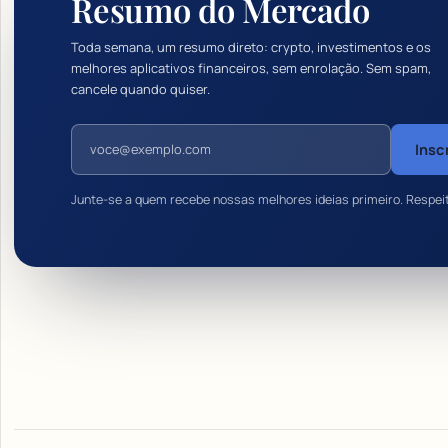
Resumo do Mercado
Toda semana, um resumo direto: crypto, investimentos e os
melhores aplicativos financeiros, sem enrolação. Sem spam,
cancele quando quiser.
Endereço de e-mail
Insc
Junte-se a quem recebe nossas melhores ideias primeiro. Respei