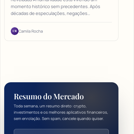
momento histórico sem precedentes. Após
décadas de especulações, negações…
CR
Camila Rocha
Resumo do Mercado
Toda semana, um resumo direto: crypto,
investimentos e os melhores aplicativos financeiros,
sem enrolação. Sem spam, cancele quando quiser.
Endereço de e-mail