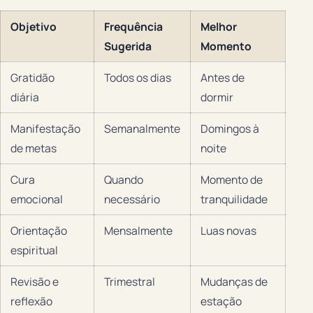
Objetivo
Frequência
Melhor
Sugerida
Momento
Gratidão
Todos os dias
Antes de
diária
dormir
Manifestação
Semanalmente
Domingos à
de metas
noite
Cura
Quando
Momento de
emocional
necessário
tranquilidade
Orientação
Mensalmente
Luas novas
espiritual
Revisão e
Trimestral
Mudanças de
reflexão
estação