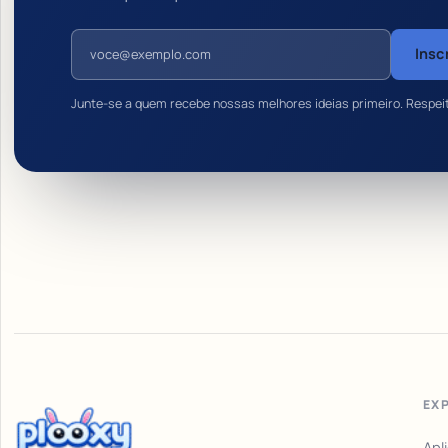
Endereço de e-mail
Insc
Junte-se a quem recebe nossas melhores ideias primeiro. Respei
EX
Apl