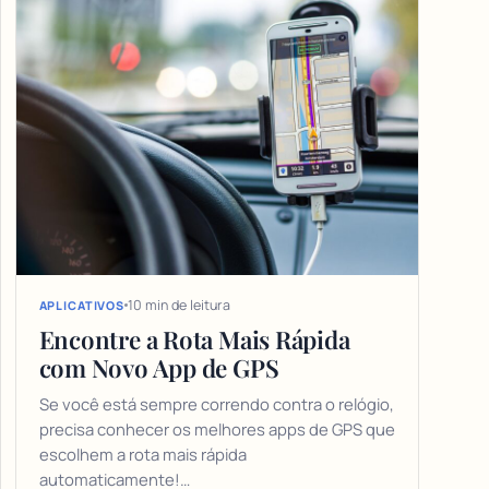
10 min de leitura
APLICATIVOS
Encontre a Rota Mais Rápida
com Novo App de GPS
Se você está sempre correndo contra o relógio,
precisa conhecer os melhores apps de GPS que
escolhem a rota mais rápida
automaticamente!…