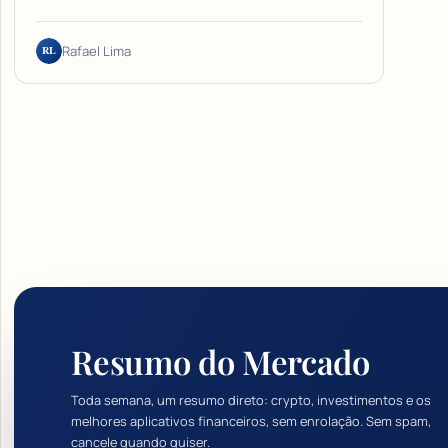
RL
Rafael Lima
Resumo do Mercado
Toda semana, um resumo direto: crypto, investimentos e os
melhores aplicativos financeiros, sem enrolação. Sem spam,
cancele quando quiser.