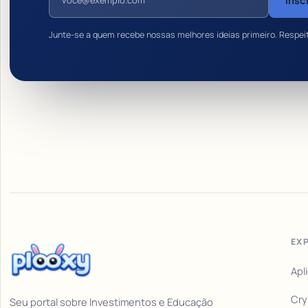
Insc
Junte-se a quem recebe nossas melhores ideias primeiro. Respei
EX
Apl
Cry
Seu portal sobre Investimentos e Educação