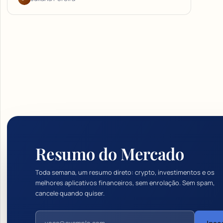
Resumo do Mercado
Toda semana, um resumo direto: crypto, investimentos e os
melhores aplicativos financeiros, sem enrolação. Sem spam,
cancele quando quiser.
Endereço de e-mail