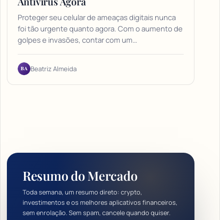
Antivírus Agora
Proteger seu celular de ameaças digitais nunca
foi tão urgente quanto agora. Com o aumento de
golpes e invasões, contar com um…
BA
Beatriz Almeida
Resumo do Mercado
Toda semana, um resumo direto: crypto,
investimentos e os melhores aplicativos financeiros,
sem enrolação. Sem spam, cancele quando quiser.