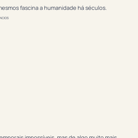
 mesmos fascina a humanidade há séculos.
NCIOS
temporais impossíveis, mas de algo muito mais