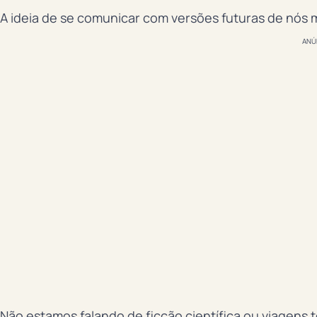
A ideia de se comunicar com versões futuras de nós
ANÚ
Não estamos falando de ficção científica ou viagens 