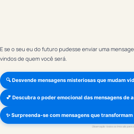
E se o seu eu do futuro pudesse enviar uma mensag
vindos de quem você será.
🔍 Desvende mensagens misteriosas que mudam vi
💕 Descubra o poder emocional das mensagens de 
✨ Surpreenda-se com mensagens que transformam
Observação: todos os links são para 