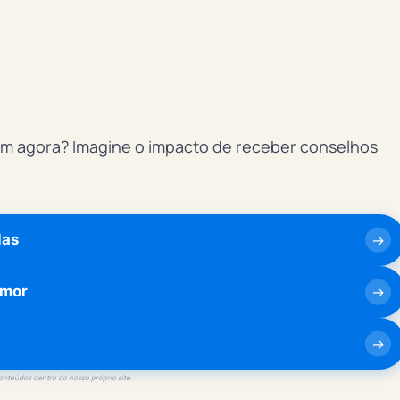
em agora? Imagine o impacto de receber conselhos
das
amor
conteúdos dentro do nosso próprio site.